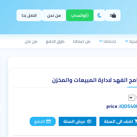
0
واتساب
من نحن
اتصل بنا
مجية
خدماتنا
من اعمالنا
طرق الدفع
من نحن
امج الفهد لادارة المبيعات والمخزن
price :
IQD540
اضف الى السلة
عرض السلة
الدفع