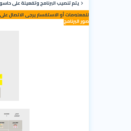
يتم تنصيب البرنامج وتفعيلة على حاسو
للمعلومات أو الاستفسار يرجى الاتصال على 009647902314115
صور البرنامج