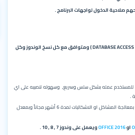
 صلاحية الدخول لواجهات البرنامج .
البرنامج معمول بقواعد بيانات (DATABASE ACCESS 2010 VBA ) ومتوافق مع كل نسخ الوندوز وكل
هل للمستخدم عمله بشكل سلس وسريع, وسهوله تنصيبه على اي
 .
دعم متواصل عن طريق الانترنت حيث نعمل بمعالجة المشاكل او الاشكاليات لمدة 6 أشهر مجاناً وبمعدل
O
او
OFFICE 2016
ويعمل على وندوز 7 , 8 , 10 .