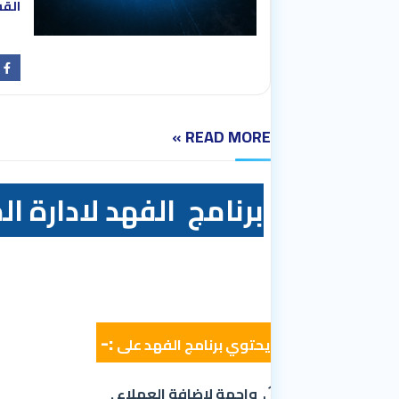
القس
READ MORE »
برنامج الفهد لادارة 
:-
يحتوي
برنامج الفهد
على
واجهة لاضافة
العملاء
.